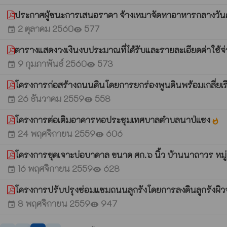
ประกาศผู้ชนะการเสนอราคา จ้างเหมาจัดหาอาหารกลางวันศู
2 ตุลาคม 2560
577
event
visibility
ตารางแสดงวงเงินงบประมาณที่ได้รับและรายละเอียดค่าใช้
9 กุมภาพันธ์ 2560
573
event
visibility
โครงการก่อสร้างถนนดินโดยการยกร่องพูนดินพร้อมเกลี่ยเ
26 ธันวาคม 2559
558
event
visibility
โครงการต่อเติมอาคารหอประชุมเทศบาลตำบลนาป่แซง
whatshot
24 พฤศจิกายน 2559
606
event
visibility
โครงการขุดเจาะบ่อบาดาล ขนาด ศก.๖ นิ้ว บ้านนาถาวร หมู
16 พฤศจิกายน 2559
628
event
visibility
โครงการปรับปรุงซ่อมแซมถนนลูกรังโดยการลงดินลูกรังผิ
8 พฤศจิกายน 2559
947
event
visibility