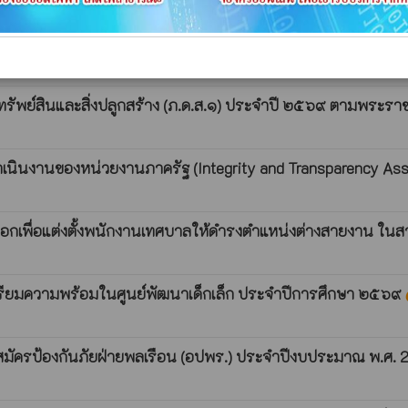
ทธิสอบคัดเลือกเพื่อแต่งตั้งพนักงานเทศบาลให้ดำรงตำแหน่งต่
พย์สินและสิ่งปลูกสร้าง (ภ.ด.ส.๑) ประจำปี ๒๕๖๙ ตามพระราช
ินงานของหน่วยงานภาครัฐ (Integrity and Transparency Ass
ือกเพื่อแต่งตั้งพนักงานเทศบาลให้ดำรงตำแหน่งต่างสายงาน ใ
าเตรียมความพร้อมในศูนย์พัฒนาเด็กเล็ก ประจำปีการศึกษา ๒๕๖๙
wh
สมัครป้องกันภัยฝ่ายพลเรือน (อปพร.) ประจำปีงบประมาณ พ.ศ.