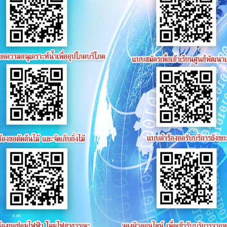
ศบาล สมัยสามัญ สมัยที่ ๓ ประจำปี พ.ศ. ๒๕๖๙
whatshot
ิกชนิดใช้ครั้งเดียวทิ้ง (Single - use plastics)
whatshot
ธิเช้ารับการสรรหาและเลือกสรรเพื่อเป็นพนักงานจ้าง
whatshot
ลือกเพื่อแต่งตั้งพนักงานเทศบาล ให้ดำรงตำแหน่งต่างสายงาน
 ณ สนามโรงเรียนบ้านโคกพระวินัยดี ระหว่างวันที่ 26-30 มี
ให้ดำรงตำแหน่งต่างสายงาน ในสายงานประเภททั่วไปเป็นสายงานป
แหน่งต่างสายงานในสายงานประเภททั่วไป เป็นสายงานประเภทวิช