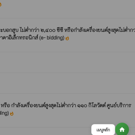
shot
ไม่ตํ่ากว่า ๒,๔๐๐ ซีฃี หรือกำลังเครื่องยนต์สูงสุดไม่ตํ่ากว
าอิเล็กทรอนิกส์ (e- bidding)
whatshot
ำลังเครื่องยนต์สูงสุดไม่ตํ่ากว่า ๑๑๐ กิโลวัตต์ ศูนย์บริการ
ding)
whatshot
home
เมนูหลัก