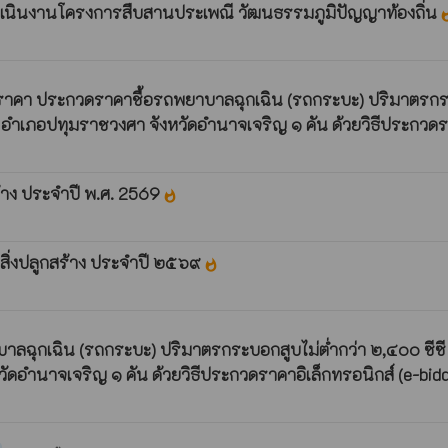
เนินงานโครงการสืบสานประเพณี วัฒนธรรมภูมิปัญญาท้องถิ่น
what
 ประกวดราคาชื้อรถพยาบาลฉุกเฉิน (รถกระบะ) ปริมาตรกระบอกสูบ 
ำเภอปทุมราชวงศา จังหวัดอำนาจเจริญ ๑ คัน ด้วยวิธีประกวดราค
ร้าง ประจำปี พ.ศ. 2569
whatshot
สิ่งปลูกสร้าง ประจำปี ๒๕๖๙
whatshot
เฉิน (รถกระบะ) ปริมาตรกระบอกสูบไม่ตํ่ากว่า ๒,๔๐๐ ซีซี หรือ ก
ำนาจเจริญ ๑ คัน ด้วยวิธีประกวดราคาอิเล็กทรอนิกส์ (e-bid