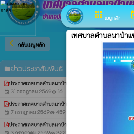
เทศบาลตำบลนาป่าแ
apps
to
อำเภอปทุมราชวงศา จังหวัดอำนาจเจริญ
เมนูหลัก
เทศบาลตำบลนาป่าแ
arrow_back_ios
ยินดีต
กลับเมนูหลัก
ข่าวประชาสัมพันธ์
folder
ประกาศเทศบาลตำบลนาป่าแซง เรื่อง ประกาศรายชื่อผู้มีสิท
31 กรกฎาคม 2569
16
event
visibility
ประกาศเทศบาลตำบลนาป่าแซง เรื่อง การรับสมัครบุคคลเพ
7 กรกฎาคม 2569
459
event
visibility
ประกาศเทศบาลตำบลนาป่าแชง เรื่อง รับโอนพนักงานเทศบาล พน
3 กรกฎาคม 2569
322
event
visibility