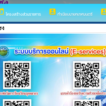
ซง
day
account_box
account_
โครงสร้างส่วนราชการ
ทำเนียบนายกเทศมนตรี
ซง
้อนรับสู่เว็บไซต์ของ เทศบาลตำบลนาป่าแซง
ธิเข้ารับการสรรหาและเลือกสรรเพื่อเป็นพนักงานจ้าง
whatshot
ี่อสรรหาและเลือกสรรเป็นพนักงานจ้าง ประจำปีงบประมาณ พ.ศ
ักงานส่วนท้องถิ่นอื่น หรือช้าราชการประเภทอื่น เพื่อแต่งตั้ง