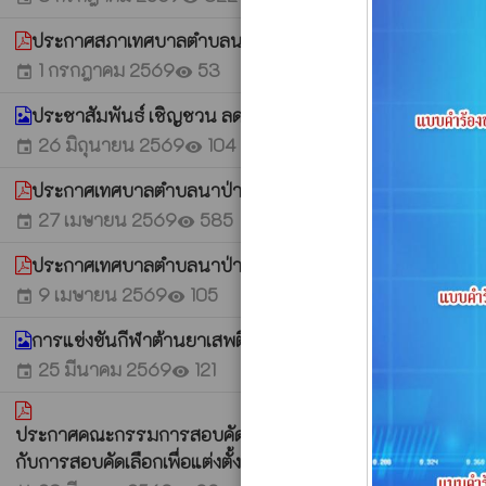
ประกาศสภาเทศบาลตำบลนาป่าแซง เรื่อง เรียกประชุมสภาเท
1 กรกฎาคม 2569
53
event
visibility
ประชาสัมพันธ์ เชิญชวน ลด ละ เลิกใช้โฟมและบรรจุภัณฑ์พลาสต
26 มิถุนายน 2569
104
event
visibility
ประกาศเทศบาลตำบลนาป่าแซง เรื่อง ประกาศรายชื่อผู้มีสิท
27 เมษายน 2569
585
event
visibility
ประกาศเทศบาลตำบลนาป่าแชง เรื่อง ประกาศผลการสอบคัดเ
9 เมษายน 2569
105
event
visibility
การแข่งขันกีฬาต้านยาเสพติดตำบลนาป่าแซง ประจำปี 2569
25 มีนาคม 2569
121
event
visibility
ประกาศคณะกรรมการสอบคัดเลือกเพื่อแต่งตั้งพนักงานเทศบาล
กับการสอบคัดเลือกเพื่อแต่งตั้งพนักงานเทศบาล ให้ดำรงตำ