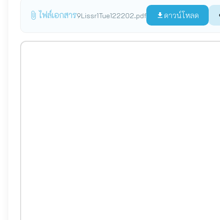
ไฟล์เอกสาร
attach_file
ดาวน์โหลด
9Lissr1Tue122202.pdf
file_download