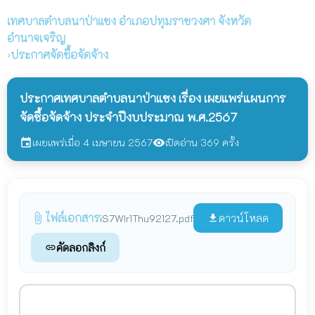
เทศบาลตำบลนาป่าแซง
อำเภอปทุมราชวงศา จังหวัด
อำนาจเจริญ
›
ประกาศจัดซื้อจัดจ้าง
ประกาศเทศบาลตำบลนาป่าแซง เรื่อง เผยแพร่แผนการ
จัดซื้อจัดจ้าง ประจำปีงบประมาณ พ.ศ.2567
เผยแพร่เมื่อ 4 เมษายน 2567
เปิดอ่าน 369 ครั้ง
event
visibility
ไฟล์เอกสาร
attach_file
ดาวน์โหลด
iS7WIr1Thu92127.pdf
file_download
คัดลอกลิงก์
link