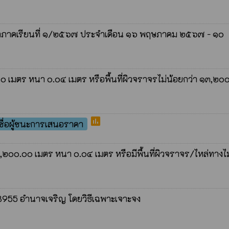
ประจำภาคเรียนที่ ๑/๒๕๖๗ ประจำเดือน ๑๖ พฤษภาคม ๒๕๖๗ - ๑๐
 เมตร หนา ๐.๐๔ เมตร หรือพื้นที่ผิวจราจรไม่น้อยกว่า ๑๓,๒๐
poll
ื่อผู้ชนะการเสนอราคา
๒๐๐.๐๐ เมตร หนา ๐.๐๔ เมตร หรือมีพื้นที่ผิวจราจร/ไหล่ทางไม
8955 อำนาจเจริญ โดยวิธีเฉพาะเจาะจง