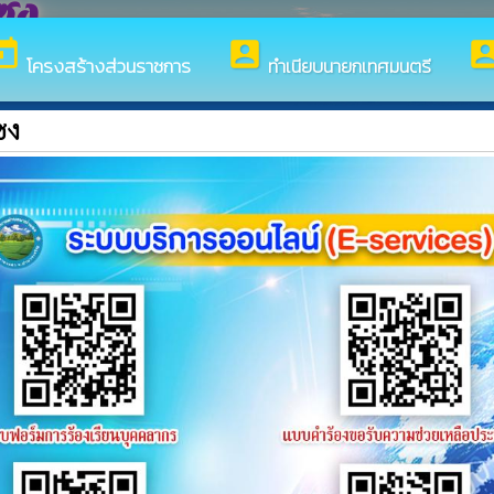
ซง
day
account_box
account_
โครงสร้างส่วนราชการ
ทำเนียบนายกเทศมนตรี
ซง
บสู่เว็บไซต์ของ เทศบาลตำบลนาป่าแซง
ญชวน
ประกาศรายชื่อผู้ชนะการเสนอราคา
ษา เทศบาลตำบลนาป่าแซง อำเภอปทุมราชวงศา จังหวัดอำนาจเจริ
าน : 186
บียน บจ ๘๙๕๕ อำนาจเจริญ โดยวิธีเฉพาะเจาะจง
ประกาศรายช
าน : 214
า เทศบาลตำบลนาป่าแซง อำเภอปทุมราชวงศา จังหวัดอำนาจเจริญ 
าน : 198