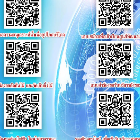
บียน บจ ๘๙๕๕ อำนาจเจริญ โดยวิธีเฉพาะเจาะจง
ยกเลิกประก
าน : 132
ก้าขาว ขาขาวชุบโครเมี่ยม) ประจำปีงบประมาณ พ.ศ.๒๕๖๗ เทศบา
ll
าน : 152
ร่วมการแข่งขันจักรยานขาไถ (Balance Bike) เฉลิมพระเกียรติ
ยุ ๔ ปี ประเภทชาย ระหว่างวันที่ ๗-๘ กันยายน ๒๕๖๗ ณ สนา
ll
่าน : 130
ร่วมการแข่งขันจักรยานขาไถ (Balance Bike) เฉลิมพระเกียรติ
ยุ ๔ ปี ประเภทชาย ระหว่างวันที่ ๗-๘ กันยายน ๒๕๖๗ ณ สนา
่าน : 204
วน ๒ คัน ตามโครงการส่งเสริม/สนับสนุนกิจกรรมผู้สูงอายุ
poll
ชนะการเสนอราคา
่าน : 130