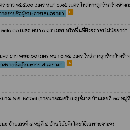
มตร ยาว ๑๕๕.๐๐ เมตร หนา ๐.๑๕ เมตร ไหล่ทางลูกรังกว้างข้างล
poll
กาศรายชื่อผู้ชนะการเสนอราคา
๒๗๐.๐๐ เมตร หนา ๐.๑๕ เมตร หรือพื้นที่ผิวจราจรไม่น้อยกว่า
 เมตร ยาว ๑๗๒.๐๐ เมตร หนา ๐.๑๕ เมตร ไหล่ทางลูกรังกว้างข้า
poll
าศรายชื่อผู้ชนะการเสนอราคา
มาณ พ.ศ. ๒๕๖๗ (รายนายสมศรี เบญจ์มาศ บ้านเลขที่ ๒๙ หมู่ที
นเลขที่ ๘ หมู่ที่ ๔ บ้านวินัยดี) โดยวิธีเฉพาะเจาะจง