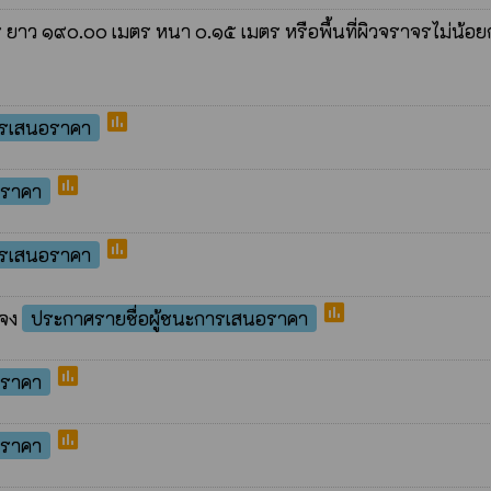
ร ยาว ๑๙๐.๐๐ เมตร หนา ๐.๑๕ เมตร หรือพื้นที่ผิวจราจรไม่น้อย
poll
การเสนอราคา
poll
อราคา
poll
การเสนอราคา
poll
ะจง
ประกาศรายชื่อผู้ชนะการเสนอราคา
poll
อราคา
poll
อราคา