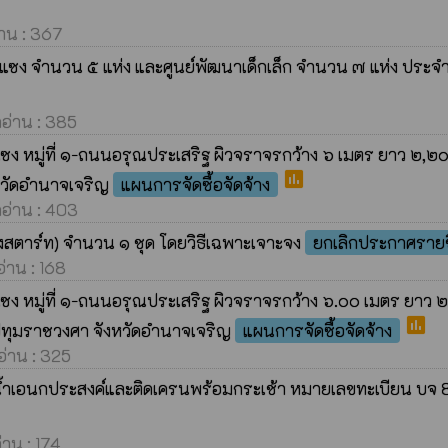
่าน : 367
าป่าแซง จำนวน ๕ แห่ง และศูนย์พัฒนาเด็กเล็ก จำนวน ๗ แห่ง 
ดอ่าน : 385
 หมู่ที่ ๑-ถนนอรุณประเสริฐ ผิวจราจรกว้าง ๖ เมตร ยาว ๒,๒๐๐
poll
หวัดอำนาจเจริญ
แผนการจัดซื้อจัดจ้าง
ดอ่าน : 403
องสตาร์ท) จำนวน ๑ ชุด โดยวิธีเฉพาะเจาะจง
ยกเลิกประกาศรายช
อ่าน : 168
 หมู่ที่ ๑-ถนนอรุณประเสริฐ ผิวจราจรกว้าง ๖.๐๐ เมตร ยาว ๒,
poll
ทุมราชวงศา จังหวัดอำนาจเจริญ
แผนการจัดซื้อจัดจ้าง
อ่าน : 325
้ำเอนกประสงค์และติดเครนพร้อมกระเช้า หมายเลขทะเบียน บจ 
่าน : 174